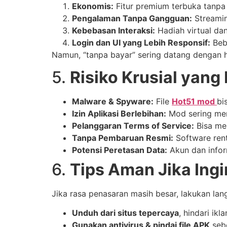
Ekonomis:
Fitur premium terbuka tanpa 
Pengalaman Tanpa Gangguan:
Streaming
Kebebasan Interaksi:
Hadiah virtual dan
Login dan UI yang Lebih Responsif:
Bebe
Namun, “tanpa bayar” sering datang dengan 
5.
Risiko Krusial yang
Malware & Spyware:
File
Hot51 mod
bi
Izin Aplikasi Berlebihan:
Mod sering memi
Pelanggaran Terms of Service:
Bisa me
Tanpa Pembaruan Resmi:
Software rent
Potensi Peretasan Data:
Akun dan infor
6.
Tips Aman Jika In
Jika rasa penasaran masih besar, lakukan lang
Unduh dari situs tepercaya
, hindari ik
Gunakan antivirus & pindai file APK
sebe