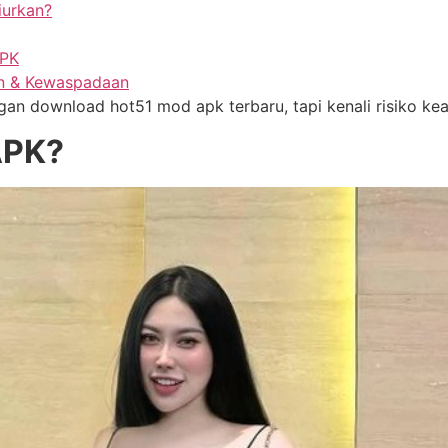
iurkan?
APK
an & Kewaspadaan
ngan download hot51 mod apk terbaru, tapi kenali risiko k
APK?