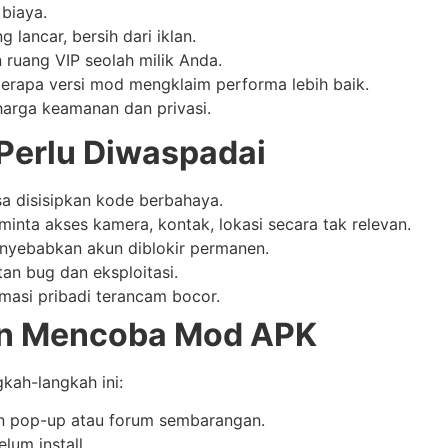
biaya.
 lancar, bersih dari iklan.
 ruang VIP seolah milik Anda.
rapa versi mod mengklaim performa lebih baik.
harga keamanan dan privasi.
 Perlu Diwaspadai
sa disisipkan kode berbahaya.
nta akses kamera, kontak, lokasi secara tak relevan.
nyebabkan akun diblokir permanen.
an bug dan eksploitasi.
masi pribadi terancam bocor.
gin Mencoba Mod APK
kah-langkah ini:
lan pop-up atau forum sembarangan.
lum install.