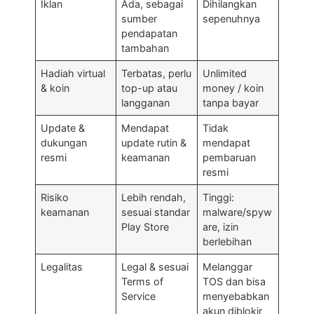
Iklan
Ada, sebagai
Dihilangkan
sumber
sepenuhnya
pendapatan
tambahan
Hadiah virtual
Terbatas, perlu
Unlimited
& koin
top-up atau
money / koin
langganan
tanpa bayar
Update &
Mendapat
Tidak
dukungan
update rutin &
mendapat
resmi
keamanan
pembaruan
resmi
Risiko
Lebih rendah,
Tinggi:
keamanan
sesuai standar
malware/spyw
Play Store
are, izin
berlebihan
Legalitas
Legal & sesuai
Melanggar
Terms of
TOS dan bisa
Service
menyebabkan
akun diblokir