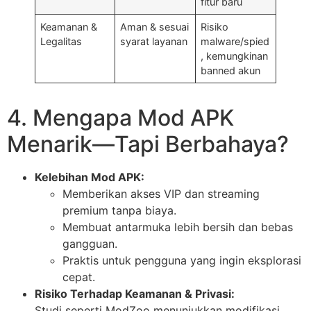
fitur baru
Keamanan &
Aman & sesuai
Risiko
Legalitas
syarat layanan
malware/spied
, kemungkinan
banned akun
4. Mengapa Mod APK
Menarik—Tapi Berbahaya?
Kelebihan Mod APK:
Memberikan akses VIP dan streaming
premium tanpa biaya.
Membuat antarmuka lebih bersih dan bebas
gangguan.
Praktis untuk pengguna yang ingin eksplorasi
cepat.
Risiko Terhadap Keamanan & Privasi:
Studi seperti ModZoo menunjukkan modifikasi