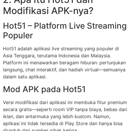
Modifikasi APK-nya?
Hot51 – Platform Live Streaming
Populer
Hot51 adalah aplikasi live streaming yang populer di
Asia Tenggara, terutama Indonesia dan Malaysia.
Platform ini menawarkan beragam hiburan: pertunjukan
langsung, chat interaktif, dan hadiah virtual—semuanya
dalam satu aplikasi.
Mod APK pada Hot51
Versi modifikasi dari aplikasi ini membuka fitur premium
secara gratis—seperti room VIP tanpa biaya, bebas dari
iklan, dan antarmuka yang lebih kustom. Namun,
aplikasi ini tidak tersedia di Play Store dan hanya bisa
diunduh dari sumber pihak ketiga.