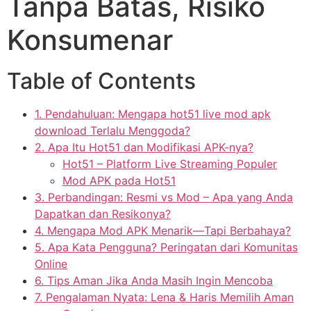
Tanpa Batas, Risiko
Konsumenar
Table of Contents
1. Pendahuluan: Mengapa hot51 live mod apk
download Terlalu Menggoda?
2. Apa Itu Hot51 dan Modifikasi APK-nya?
Hot51 – Platform Live Streaming Populer
Mod APK pada Hot51
3. Perbandingan: Resmi vs Mod – Apa yang Anda
Dapatkan dan Resikonya?
4. Mengapa Mod APK Menarik—Tapi Berbahaya?
5. Apa Kata Pengguna? Peringatan dari Komunitas
Online
6. Tips Aman Jika Anda Masih Ingin Mencoba
7. Pengalaman Nyata: Lena & Haris Memilih Aman