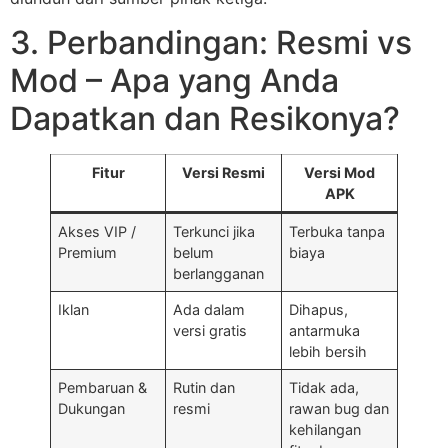
3. Perbandingan: Resmi vs
Mod – Apa yang Anda
Dapatkan dan Resikonya?
Fitur
Versi Resmi
Versi Mod
APK
Akses VIP /
Terkunci jika
Terbuka tanpa
Premium
belum
biaya
berlangganan
Iklan
Ada dalam
Dihapus,
versi gratis
antarmuka
lebih bersih
Pembaruan &
Rutin dan
Tidak ada,
Dukungan
resmi
rawan bug dan
kehilangan