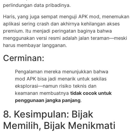
perlindungan data pribadinya.
Haris, yang juga sempat menguji APK mod, menemukan
aplikasi sering crash dan akhirnya kehilangan akses
premium. Itu menjadi peringatan baginya bahwa
menggunakan versi resmi adalah jalan teraman—meski
harus membayar langganan.
Cerminan:
Pengalaman mereka menunjukkan bahwa
mod APK bisa jadi menarik untuk sekilas
eksplorasi—namun risiko teknis dan
keamanan membuatnya
tidak cocok untuk
penggunaan jangka panjang
.
8. Kesimpulan: Bijak
Memilih, Bijak Menikmati