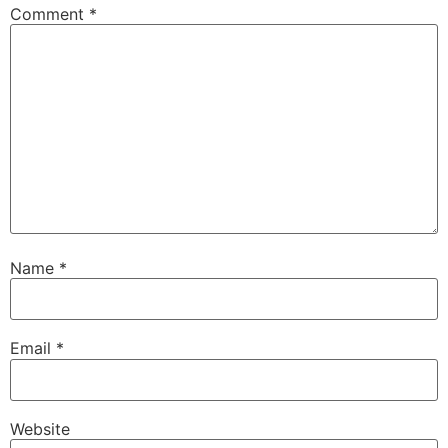
Comment
*
Name
*
Email
*
Website