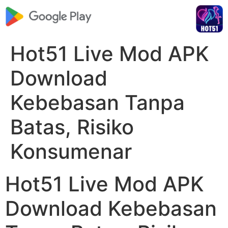
Hot51 Live Mod APK
Download
Kebebasan Tanpa
Batas, Risiko
Konsumenar
Hot51 Live Mod APK
Download Kebebasan