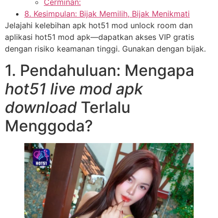
Cerminan:
8. Kesimpulan: Bijak Memilih, Bijak Menikmati
Jelajahi kelebihan apk hot51 mod unlock room dan
aplikasi hot51 mod apk—dapatkan akses VIP gratis
dengan risiko keamanan tinggi. Gunakan dengan bijak.
1. Pendahuluan: Mengapa
hot51 live mod apk
download
Terlalu
Menggoda?